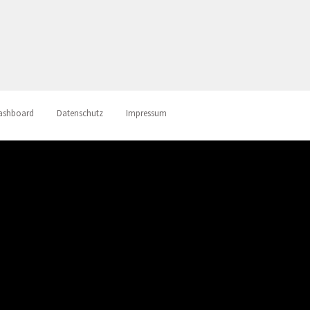
ashboard
Datenschutz
Impressum