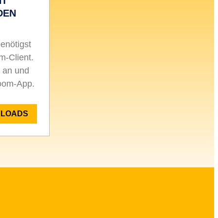
NT
DEN
enötigst
-Client.
 an und
 Zoom-App.
NLOADS