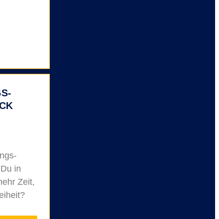
S-
CK
ngs-
 Du in
ehr Zeit,
eiheit?