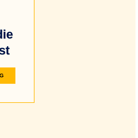
die
st
G