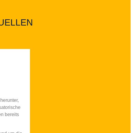
TUELLEN
 herunter,
satorische
n bereits