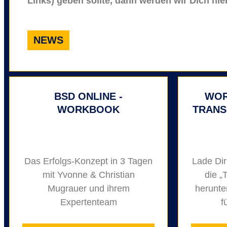
Links) geben sollte, dann werden wir Dich hie
NEWS
BSD ONLINE -
WOR
WORKBOOK
TRANS
Das Erfolgs-Konzept in 3 Tagen
Lade Dir
mit Yvonne & Christian
die „
Mugrauer und ihrem
herunte
Expertenteam
f